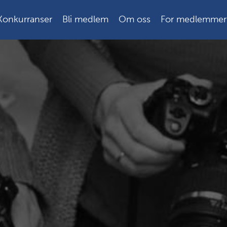
Konkurranser
Bli medlem
Om oss
For medlemmer