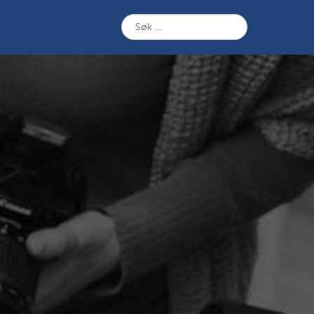
Søk
etter: