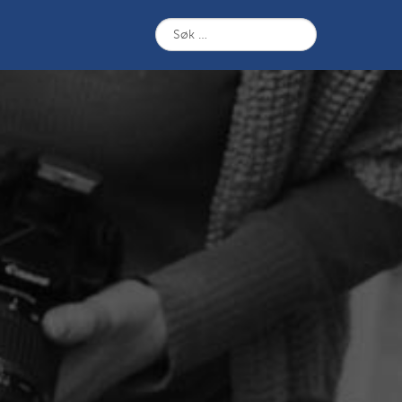
Søk
etter: