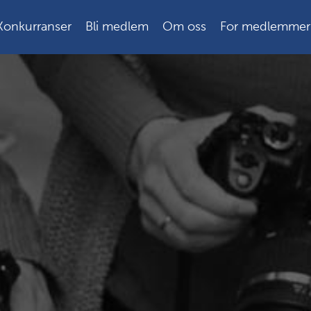
Konkurranser
Bli medlem
Om oss
For medlemmer