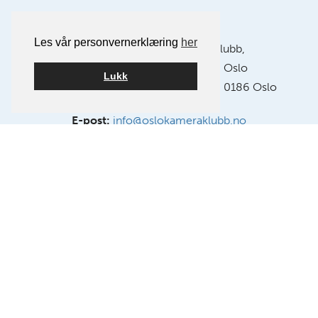
Les vår personvernerklæring
her
Postadresse:
Oslo Kamera Klubb,
Postboks 1121 Sentrum, 0104 Oslo
Lukk
Klubblokaler:
Chr. Krohgs gate 10, 0186 Oslo
E-post:
info@oslokameraklubb.no
Organisasjonsnummer:
991594523
Medlem av NSFF – Norsk Selskap for Fotografi.