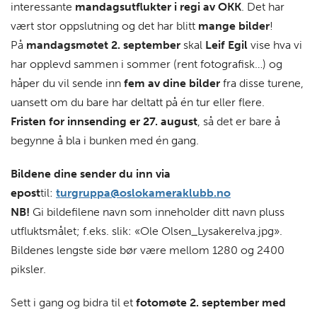
interessante
mandagsutflukter i regi av OKK
. Det har
vært stor oppslutning og det har blitt
mange bilder
!
På
mandagsmøtet 2. september
skal
Leif Egil
vise hva vi
har opplevd sammen i sommer (rent fotografisk…) og
håper du vil sende inn
fem av dine bilder
fra disse turene,
uansett om du bare har deltatt på én tur eller flere.
Fristen for innsending er 27. august
, så det er bare å
begynne å bla i bunken med én gang.
Bildene dine sender du inn via
epost
til:
turgruppa@oslokameraklubb.no
NB!
Gi bildefilene navn som inneholder ditt navn pluss
utfluktsmålet; f.eks. slik: «Ole Olsen_Lysakerelva.jpg».
Bildenes lengste side bør være mellom 1280 og 2400
piksler.
Sett i gang og bidra til et
fotomøte
2
. september
med