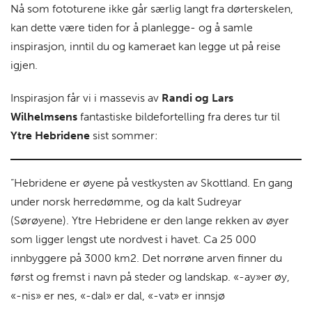
Nå som fototurene ikke går særlig langt fra dørterskelen,
kan dette være tiden for å planlegge- og å samle
inspirasjon, inntil du og kameraet kan legge ut på reise
igjen.
Inspirasjon får vi i massevis av
Randi og Lars
Wilhelmsens
fantastiske bildefortelling fra deres tur til
Ytre Hebridene
sist sommer:
“Hebridene er øyene på vestkysten av Skottland. En gang
under norsk herredømme, og da kalt Sudreyar
(Sørøyene). Ytre Hebridene er den lange rekken av øyer
som ligger lengst ute nordvest i havet. Ca 25 000
innbyggere på 3000 km2. Det norrøne arven finner du
først og fremst i navn på steder og landskap. «-ay»er øy,
«-nis» er nes, «-dal» er dal, «-vat» er innsjø