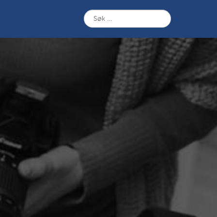
Søk
etter: