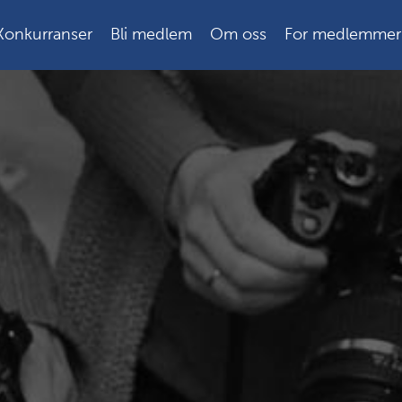
Konkurranser
Bli medlem
Om oss
For medlemmer