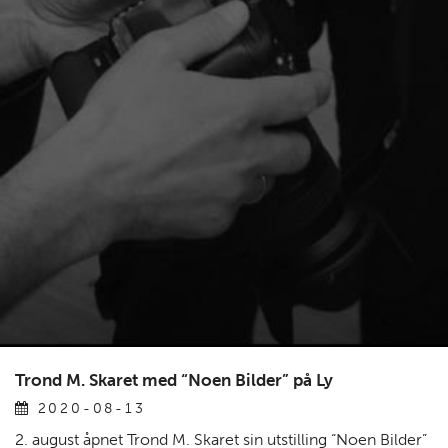
Trond M. Skaret med “Noen Bilder” på Ly
2020-08-13
2. august åpnet Trond M. Skaret sin utstilling “Noen Bilder”