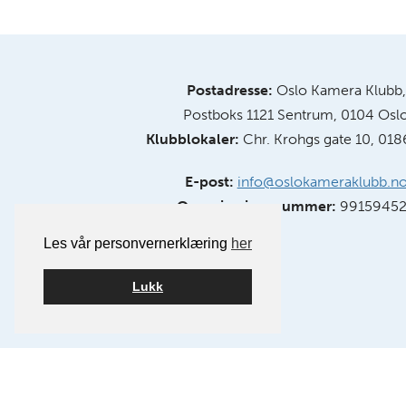
Postadresse:
Oslo Kamera Klubb,
Postboks 1121 Sentrum, 0104 Osl
Klubblokaler:
Chr. Krohgs gate 10, 018
E-post:
info@oslokameraklubb.n
Organisasjonsnummer:
9915945
Les vår personvernerklæring
her
Lukk