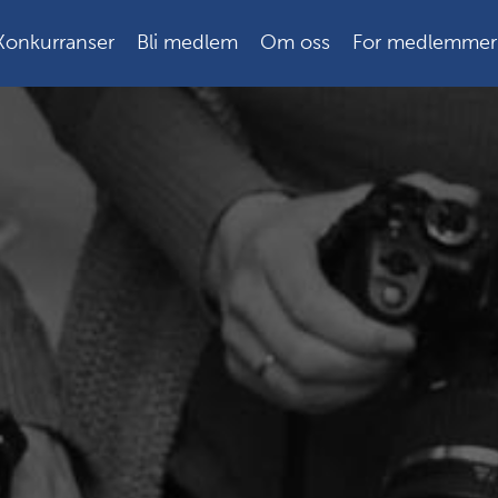
Konkurranser
Bli medlem
Om oss
For medlemmer