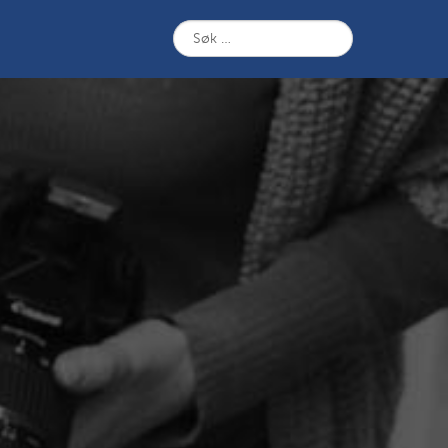
Søk
etter: