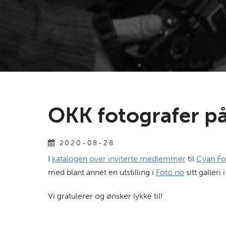
OKK fotografer på
2020-08-28
I
katalogen over inviterte medlemmer
til
Cyan Fo
med blant annet en utstilling i
Foto.no
sitt galler
Vi gratulerer og ønsker lykke til!