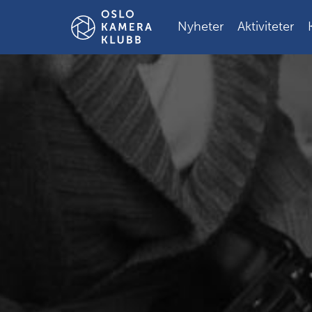
Gå
til
Nyheter
Aktiviteter
innholdet