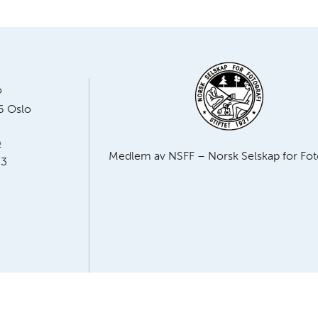
o
6 Oslo
o
Medlem av NSFF – Norsk Selskap for Foto
23
Bygget på
WordPress
av
Smart Media AS