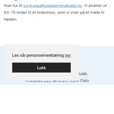
hver tur til
turgruppa@oslokameraklubb.no
. Vi plukker ut
60-70 bilder til et slideshow, som vi viser på et møte til
høsten.
Les vår personvernerklæring
her
Lukk
Postadresse:
Oslo Kamera Klubb,
Postboks 1121 Sentrum, 0104 Oslo
Klubblokaler:
Chr. Krohgs gate 10, 0186 Oslo
E-post:
info@oslokameraklubb.no
Organisasjonsnummer:
991594523