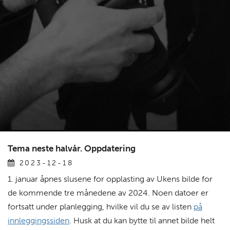
Tema neste halvår. Oppdatering
2023-12-18
1. januar åpnes slusene for opplasting av Ukens bilde for
de kommende tre månedene av 2024. Noen datoer er
fortsatt under planlegging, hvilke vil du se av listen
på
innleggingssiden
. Husk at du kan bytte til annet bilde helt