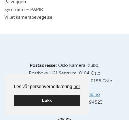
På veggen
Symmetri – PAPIR
Villet kamerabevegelse
Postadresse:
Oslo Kamera Klubb,
Postboks 1121 Sentrum, 0104 Oslo
Klubblokaler:
Chr. Krohgs gate 10, 0186 Oslo
Les vår personvernerklæring
her
E-post:
info@oslokameraklubb.no
Lukk
Organisasjonsnummer:
991594523