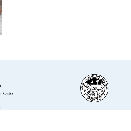
o
6 Oslo
o
Medlem av NSFF – Norsk Selskap for Foto
23