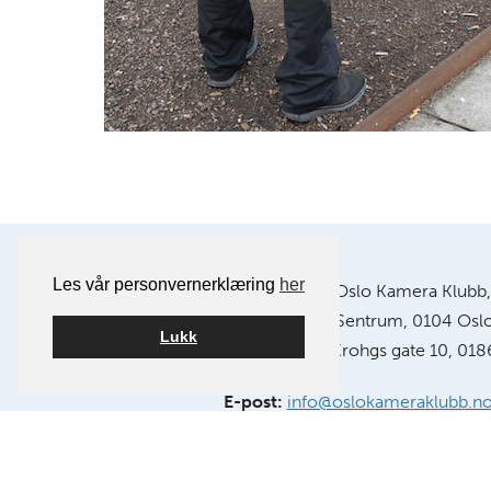
Les vår personvernerklæring
her
Postadresse:
Oslo Kamera Klubb,
Postboks 1121 Sentrum, 0104 Osl
Lukk
Klubblokaler:
Chr. Krohgs gate 10, 018
E-post:
info@oslokameraklubb.n
Organisasjonsnummer:
9915945