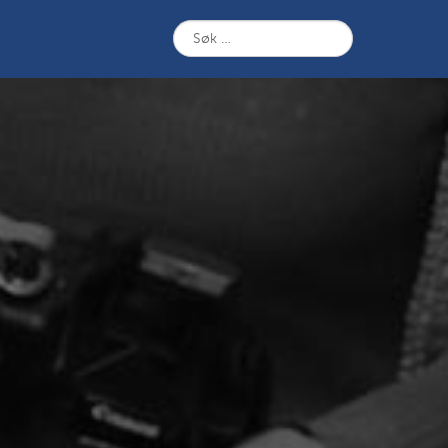
Søk
etter: