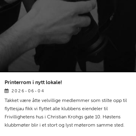
Printerrom i nytt lokale!
2026-06-04
Takket være åtte velvillige medlemmer som stilte opp til
flyttesjau fikk vi flyttet alle klubbens eiendeler til
Frivillighetens hus i Christian Krohgs gate 10. Høstens
klubbmøter blir i et stort og lyst møterom samme sted.