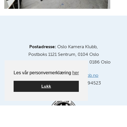
Postadresse:
Oslo Kamera Klubb,
Postboks 1121 Sentrum, 0104 Oslo
Klubblokaler:
Chr. Krohgs gate 10, 0186 Oslo
Les vår personvernerklæring
her
E-post:
info@oslokameraklubb.no
Organisasjonsnummer:
991594523
Lukk