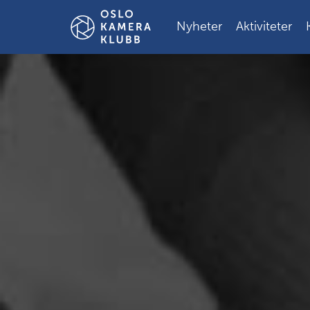
Gå
til
Nyheter
Aktiviteter
innholdet