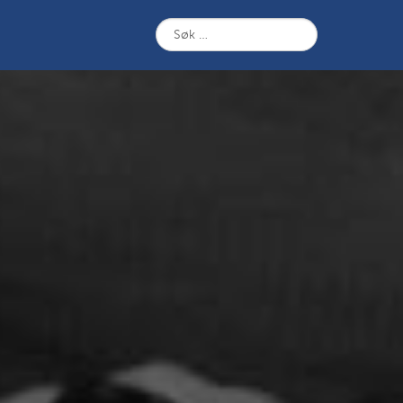
Søk
etter: