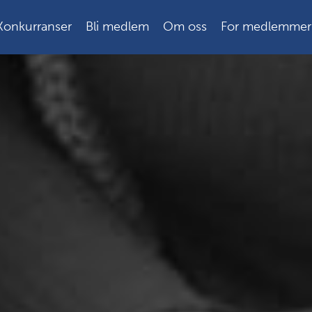
Konkurranser
Bli medlem
Om oss
For medlemmer