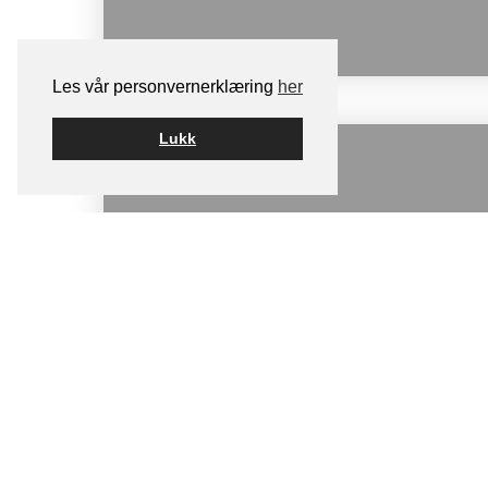
Les vår personvernerklæring
her
Lukk
2025-11-18
2025-11-17 – Yrke/ Arbeid – 
n