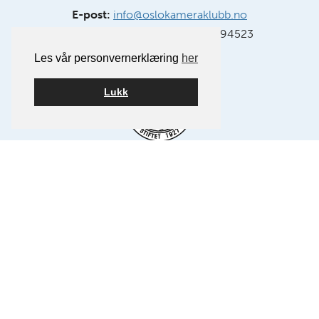
E-post:
info@oslokameraklubb.no
Organisasjonsnummer:
991594523
Les vår personvernerklæring
her
Lukk
Medlem av NSFF – Norsk Selskap for Fotografi.
FØLG OSS PÅ FACEBOOK
FØLG OSS PÅ INSTAGRAM
Bygget på
WordPress
av
Smart Media AS