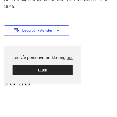
18.45.
Legg til i kalender
DETALJER
Les vår personvernerklæring
her
Dato:
20. oktober 2025
Lukk
Tid
19:00 - 21:00
Kategori for aktivitet:
Fotomøte
aktivitet navigasjon