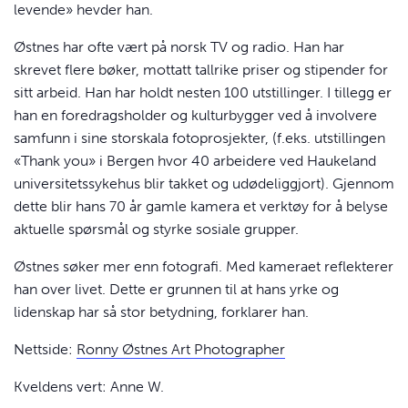
levende» hevder han.
Østnes har ofte vært på norsk TV og radio. Han har
skrevet flere bøker, mottatt tallrike priser og stipender for
sitt arbeid. Han har holdt nesten 100 utstillinger. I tillegg er
han en foredragsholder og kulturbygger ved å involvere
samfunn i sine storskala fotoprosjekter, (f.eks. utstillingen
«Thank you» i Bergen hvor 40 arbeidere ved Haukeland
universitetssykehus blir takket og udødeliggjort). Gjennom
dette blir hans 70 år gamle kamera et verktøy for å belyse
aktuelle spørsmål og styrke sosiale grupper.
Østnes søker mer enn fotografi. Med kameraet reflekterer
han over livet. Dette er grunnen til at hans yrke og
lidenskap har så stor betydning, forklarer han.
Nettside:
Ronny Østnes Art Photographer
Kveldens vert: Anne W.