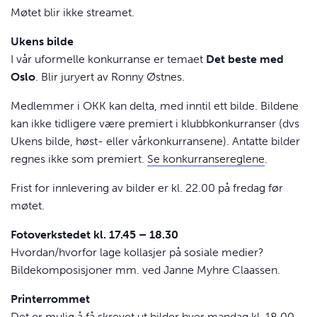
Møtet blir ikke streamet.
Ukens bilde
I vår uformelle konkurranse er temaet
Det beste med
Oslo
. Blir juryert av Ronny Østnes.
Medlemmer i OKK kan delta, med inntil ett bilde. Bildene
kan ikke tidligere være premiert i klubbkonkurranser (dvs
Ukens bilde, høst- eller vårkonkurransene). Antatte bilder
regnes ikke som premiert.
Se konkurransereglene
.
Frist for innlevering av bilder er kl. 22.00 på fredag før
møtet.
Fotoverkstedet kl. 17.45 – 18.30
Hvordan/hvorfor lage kollasjer på sosiale medier?
Bildekomposisjoner mm. ved Janne Myhre Claassen.
Printerrommet
Det er mulig å få skrevet ut bilder hver mandag kl. 18.00 –