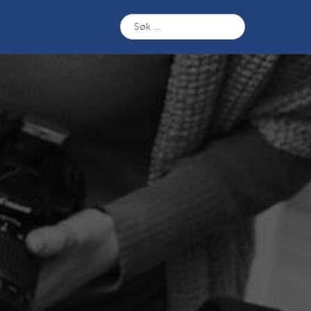
Søk
etter: