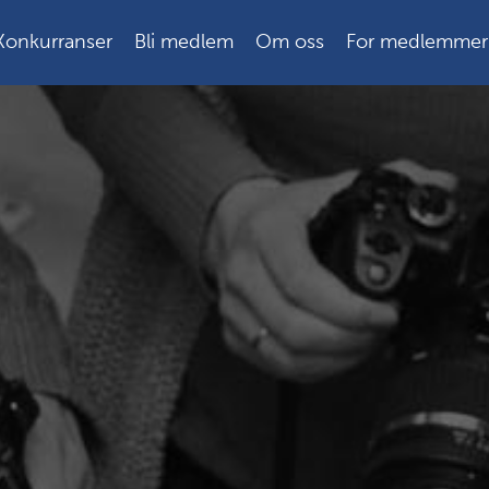
Konkurranser
Bli medlem
Om oss
For medlemmer