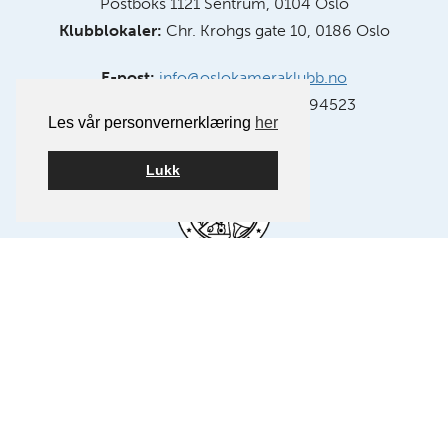
Postboks 1121 Sentrum, 0104 Oslo
Klubblokaler:
Chr. Krohgs gate 10, 0186 Oslo
E-post:
info@oslokameraklubb.no
Organisasjonsnummer:
991594523
Les vår personvernerklæring
her
Lukk
Medlem av NSFF – Norsk Selskap for Fotografi.
FØLG OSS PÅ FACEBOOK
FØLG OSS PÅ INSTAGRAM