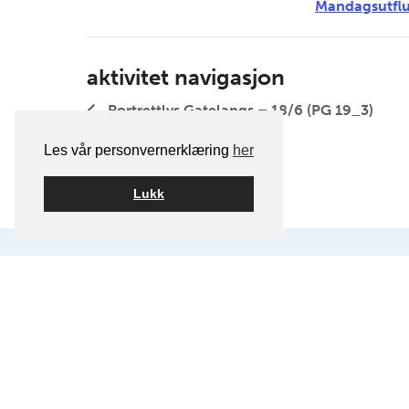
Mandagsutflu
aktivitet navigasjon
Portrettlys Gatelangs – 18/6 (PG 19_3)
Les vår personvernerklæring
her
Lukk
Postadresse:
Oslo Kamera Klubb,
Postboks 1121 Sentrum, 0104 Osl
Klubblokaler:
Chr. Krohgs gate 10, 018
E-post:
info@oslokameraklubb.n
Organisasjonsnummer:
9915945