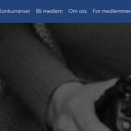
Konkurranser
Bli medlem
Om oss
For medlemmer