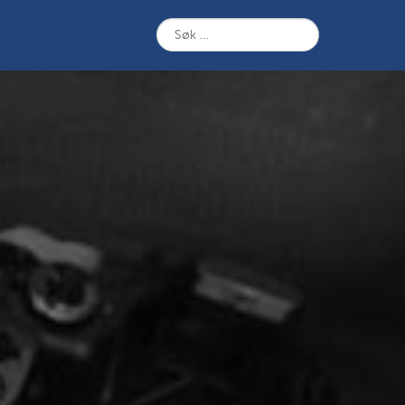
Søk
etter: