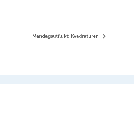
Mandagsutflukt: Kvadraturen
FØLG OSS PÅ FACEBOOK
FØLG OSS PÅ INSTAGRAM
grafi.