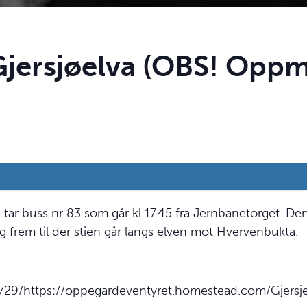
jersjøelva (OBS! Oppmø
 tar buss nr 83 som går kl 17.45 fra Jernbanetorget. Den
g frem til der stien går langs elven mot Hvervenbukta.
729/https://oppegardeventyret.homestead.com/Gjersje