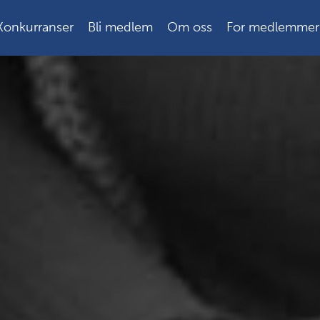
Konkurranser
Bli medlem
Om oss
For medlemmer