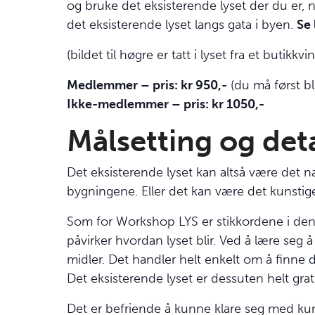
og bruke det eksisterende lyset der du er, natu
det eksisterende lyset langs gata i byen.
Se 
(bildet til høgre er tatt i lyset fra et butikk
Medlemmer – pris: kr 950,-
(du må først b
Ikke-medlemmer – pris: kr 1050,-
Målsetting og det
Det eksisterende lyset kan altså være det 
bygningene. Eller det kan være det kunstige l
Som for Workshop
LYS
er stikkordene i de
påvirker hvordan lyset blir. Ved å lære seg 
midler. Det handler helt enkelt om å finne 
Det eksisterende lyset er dessuten helt grat
Det er befriende å kunne klare seg med kun d