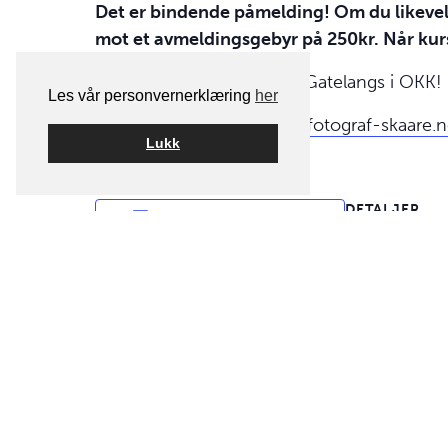
Det er bindende påmelding! Om du likevel 
mot et avmeldingsgebyr på 250kr. Når kurs
Velkommen til Portrettlys Gatelangs i
OKK
!
Les vår personvernerklæring
her
Terje Skåre /
https://www.fotograf-skaare.
Lukk
DETALJER
Legg til i kalender
Dato:
18. juni 2019
Tid
17:30 - 22:00
Kategori for a
Kurs
aktivitet Tags
Lyssettingsku