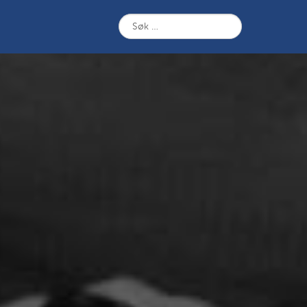
Søk
etter: