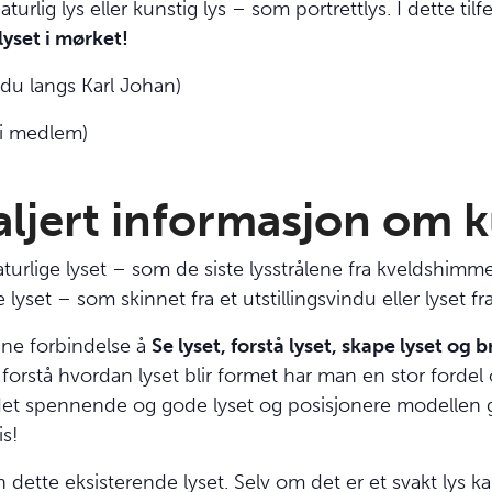
rlig lys eller kunstig lys – som portrettlys. I dette tilfe
lyset i mørket!
vindu langs Karl Johan)
li medlem)
aljert informasjon om k
naturlige lyset – som de siste lysstrålene fra kveldsh
yset – som skinnet fra et utstillingsvindu eller lyset fra
nne forbindelse å
Se lyset, forstå lyset, skape lyset og b
å forstå hvordan lyset blir formet har man en stor forde
det spennende og gode lyset og posisjonere modellen gu
is!
ette eksisterende lyset. Selv om det er et svakt lys kan