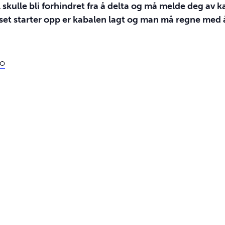
skulle bli forhindret fra å delta og må melde deg av k
et starter opp er kabalen lagt og man må regne med å 
no
ktivitet:
:
rs