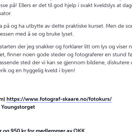
asse på! Ellers er det til god hjelp i svakt kveldslys at
sator.
 på og ha utbytte av dette praktiske kurset. Men de so
sessen med å se og bruke lyset.
starten der jeg snakker og forklarer litt om lys og viser 
et, finner noen gode steder og fotograferer en stund før
 passende sted der vi kan se gjennom bildene, diskuter
rik og en hyggelig kveld i byen!
(m)
https://www.fotograf-skaare.no/fotokurs/
 Youngstorget
er og 950 kr for medlemmer av
OKK
.