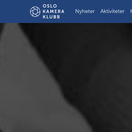
Gå
til
Nyheter
Aktiviteter
innholdet