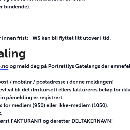
er bindende).
nen frist: WS kan bli flyttet litt utover i tid.
aling
e.no
og meld deg på Portrettlys Gatelangs der emnefelt
post / mobilnr / postadresse i denne meldingen!
evt vil bli det ifm kurset) ellers faktureres beløp for 
in påmelding er registrert.
is for medlem (950) eller ikke-medlem (1050).
t.
først
FAKTURANR
og deretter
DELTAKERNAVN
!