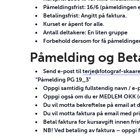
Påmeldingsfrist: 16/6 (påmeldingen 
Betalingsfrist: Angitt på faktura.
Kurset er åpent for alle.
Antall deltakere: En liten gruppe
Forbehold dersom for få påmeldinger in
Påmelding og Bet
Send e-post til
terje@fotograf-skaar
“Påmelding PG 19_3”
Oppgi samtidig fullstendig navn / e-
Oppgi også om du er
MEDLEM
OKK
(
Du vil motta bekreftelse på email at d
Du vil motta faktura på email med pr
Betal faktura for kursavgift innen fris
NB! Ved betaling av faktura – oppgi 