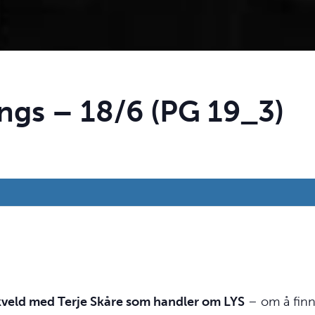
angs – 18/6 (PG 19_3)
n kveld med Terje Skåre som handler om
LYS
– om å fin