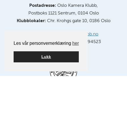
Postadresse:
Oslo Kamera Klubb,
Postboks 1121 Sentrum, 0104 Oslo
Klubblokaler:
Chr. Krohgs gate 10, 0186 Oslo
E-post:
info@oslokameraklubb.no
Organisasjonsnummer:
991594523
Les vår personvernerklæring
her
Lukk
Medlem av NSFF – Norsk Selskap for Fotografi.
FØLG OSS PÅ FACEBOOK
FØLG OSS PÅ INSTAGRAM