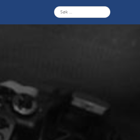
Søk
etter: