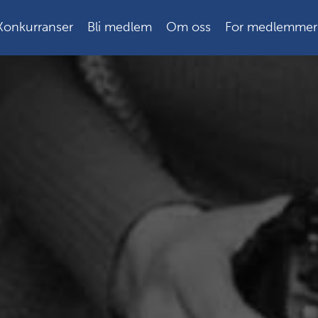
Konkurranser
Bli medlem
Om oss
For medlemmer