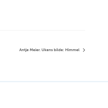
Antje Meier. Ukens bilde: Himmel
FØLG OSS PÅ FACEBOOK