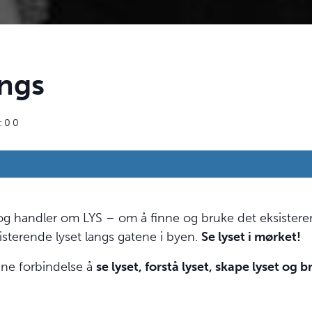
angs
:00
og handler om LYS – om å finne og bruke det eksisterende
ksisterende lyset langs gatene i byen.
Se lyset i mørket!
nne forbindelse å
se lyset, forstå lyset, skape lyset og b