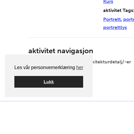
Kurs
aktivitet Tags
Portrett
,
port
portrettlys
aktivitet navigasjon
Erik Berg. Ukens bilde: Arkitekturdetalj/-er
Les vår personvernerklæring
her
Lukk
Postadresse:
Oslo Kamera Klubb,
Postboks 1121 Sentrum, 0104 Osl