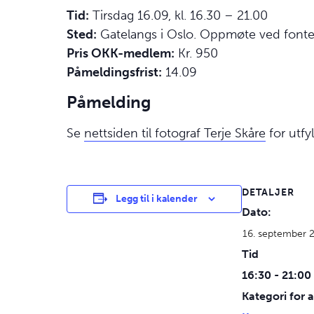
Tid:
Tirsdag 16.09, kl. 16.30 – 21.00
Sted:
Gatelangs i Oslo. Oppmøte ved fon
Pris OKK-medlem:
Kr. 950
Påmeldingsfrist:
14.09
Påmelding
Se
nettsiden til fotograf Terje Skåre
for utfy
DETALJER
Legg til i kalender
Dato:
16. september 
Tid
16:30 - 21:00
Kategori for a