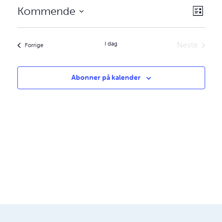
aktivi
Velg
Kommende
Liste
Views
visnin
Velg
Navig
dato.
I dag
Neste
aktiviteter
Forrige
aktiviteter
Abonner på kalender