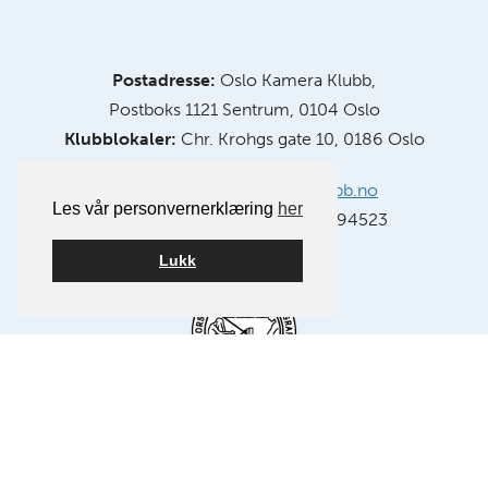
Postadresse:
Oslo Kamera Klubb,
Postboks 1121 Sentrum, 0104 Oslo
Klubblokaler:
Chr. Krohgs gate 10, 0186 Oslo
E-post:
info@oslokameraklubb.no
Les vår personvernerklæring
her
Organisasjonsnummer:
991594523
Lukk
Medlem av NSFF – Norsk Selskap for Fotografi.