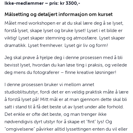
Ikke-medlemmer – pris: kr 3300,-
Målsetting og detaljert informasjon om kurset
Målet med workshopen er at du skal lære deg å se lyset,
forstå lyset, skape lyset og bruke lyset! Lyset i et bilde er
viktig! Lyset skaper stemning og atmosfære. Lyset skaper
dramatikk. Lyset fremhever. Lyset gir liv og form!
Jeg skal prøve å hjelpe deg i denne prosessen med å bli
bevisst lyset, hvordan du kan løse ting i praksis, og veilede
deg mens du fotograferer – finne kreative løsninger!
I denne prosessen bruker vi mellom annet
studioblitsutstyr, fordi det er en veldig praktisk måte å lære
å forstå lyset på! Mitt mål er at man gjennom dette skal bli
satt i stand til å få det beste ut av lyset under alle forhold.
Det enkle er ofte det beste, og man trenger ikke
nødvendigvis dyrt utstyr for å skape et “fint” lys! Og
“omgivelsene” påvirker alltid lyssettingen enten du vil eller