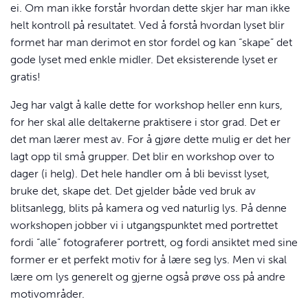
ei. Om man ikke forstår hvordan dette skjer har man ikke
helt kontroll på resultatet. Ved å forstå hvordan lyset blir
formet har man derimot en stor fordel og kan “skape” det
gode lyset med enkle midler. Det eksisterende lyset er
gratis!
Jeg har valgt å kalle dette for workshop heller enn kurs,
for her skal alle deltakerne praktisere i stor grad. Det er
det man lærer mest av. For å gjøre dette mulig er det her
lagt opp til små grupper. Det blir en workshop over to
dager (i helg). Det hele handler om å bli bevisst lyset,
bruke det, skape det. Det gjelder både ved bruk av
blitsanlegg, blits på kamera og ved naturlig lys. På denne
workshopen jobber vi i utgangspunktet med portrettet
fordi “alle” fotograferer portrett, og fordi ansiktet med sine
former er et perfekt motiv for å lære seg lys. Men vi skal
lære om lys generelt og gjerne også prøve oss på andre
motivområder.