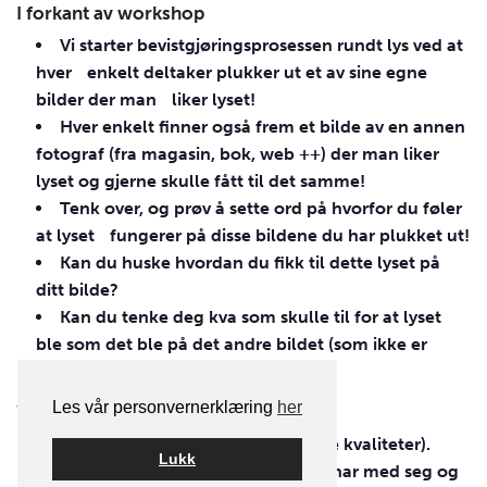
I forkant av workshop
Vi starter bevistgjøringsprosessen rundt lys ved at
hver enkelt deltaker plukker ut et av sine egne
bilder der man liker lyset!
Hver enkelt finner også frem et bilde av en annen
fotograf (fra magasin, bok, web ++) der man liker
lyset og gjerne skulle fått til det samme!
Tenk over, og prøv å sette ord på hvorfor du føler
at lyset fungerer på disse bildene du har plukket ut!
Kan du huske hvordan du fikk til dette lyset på
ditt bilde?
Kan du tenke deg kva som skulle til for at lyset
ble som det ble på det andre bildet (som ikke er
ditt)?
Les vår personvernerklæring
her
Workshop dag 1: (7t)
Vi lærer om lys generelt (lyset sine kvaliteter).
Lukk
Vi ser på bildene som deltakerne har med seg og