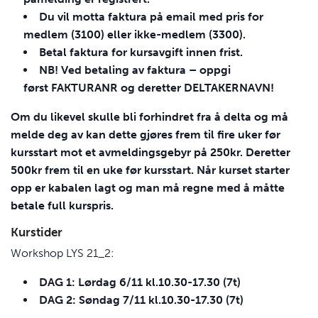
Du vil motta faktura på email med pris for
medlem (3100) eller ikke-medlem (3300).
Betal faktura for kursavgift innen frist.
NB! Ved betaling av faktura – oppgi
først
FAKTURANR
og deretter
DELTAKERNAVN
!
Om du likevel skulle bli forhindret fra å delta og må
melde deg av kan dette gjøres frem til fire uker før
kursstart mot et avmeldingsgebyr på 250kr. Deretter
500kr frem til en uke før kursstart. Når kurset starter
opp er kabalen lagt og man må regne med å måtte
betale full kurspris.
Kurstider
Workshop
LYS
21_2:
DAG
1: Lørdag 6/11 kl.10.30-17.30 (7t)
DAG
2: Søndag 7/11 kl.10.30-17.30 (7t)