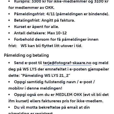
Kurspris: 3300 kr for ikke-medlemmer og 3100 kr
for medlemmer av
OKK
.
Påmeldingsfrist: 4/11 (påmeldingen er bindende).
Betalingsfrist: Angitt på faktura.
Kurset er åpent for alle.
Antall deltakere: Max 10-12
Forbehold dersom for få påmeldinger innen
frist: WS kan bli flyttet litt utover i tid.
Påmelding og betaling
Send e-post til
terje@fotograf-skaare.no
og meld
deg på WS
LYS
der emnefeltet i e-posten gjenspeiler
dette: “Påmelding WS
LYS
21_2”
Oppgi samtidig fullstendig navn / e-post /
mobilnr i denne meldingen!
Oppgi også om du er
MEDLEM
OKK
(evt vil bli det
ifm kurset) ellers faktureres pris for ikke-medlem.
Du vil motta bekreftelse på email at din
påmelding er registrert.