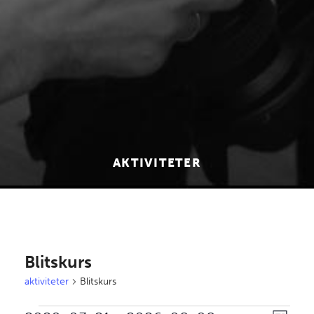
AKTIVITETER
Blitskurs
aktiviteter
Blitskurs
aktiviteter
aktivi