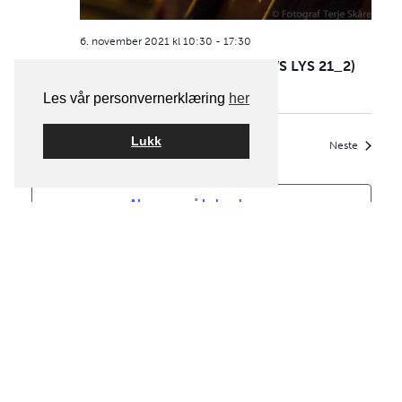
6. november 2021 kl 10:30
-
17:30
Workshop Lys – 6/11+7/11 (WS LYS 21_2)
Les vår personvernerklæring
her
Lukk
Forrige
I dag
aktivitete
Neste
aktiviteter
Abonner på kalender