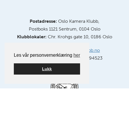
Postadresse:
Oslo Kamera Klubb,
Postboks 1121 Sentrum, 0104 Oslo
Klubblokaler:
Chr. Krohgs gate 10, 0186 Oslo
E-post:
info@oslokameraklubb.no
Les vår personvernerklæring
her
Organisasjonsnummer:
991594523
Lukk
Medlem av NSFF – Norsk Selskap for Fotografi.