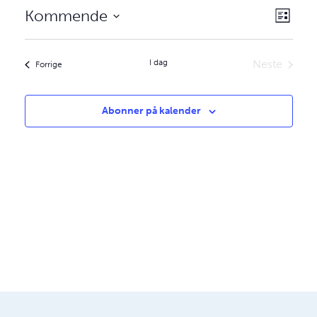
aktivi
Velg
Kommende
Liste
Views
visnin
Velg
Navig
dato.
I dag
Neste
aktiviteter
Forrige
aktiviteter
Abonner på kalender