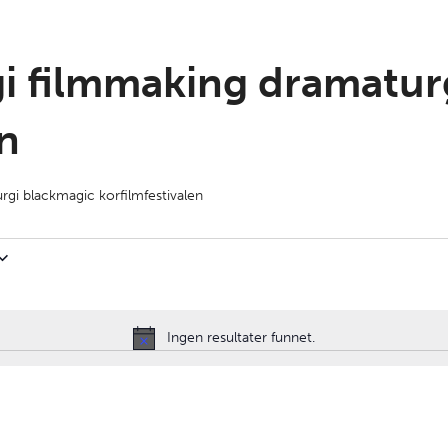
egi filmmaking dramatu
en
urgi blackmagic korfilmfestivalen
Ingen resultater funnet.
Notice