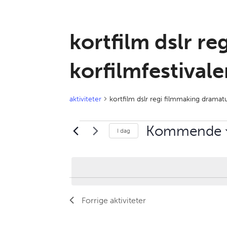
kortfilm dslr r
korfilmfestival
aktiviteter
kortfilm dslr regi filmmaking dramat
aktiviteter
Kommende
I dag
Velg
dato.
Forrige
aktiviteter