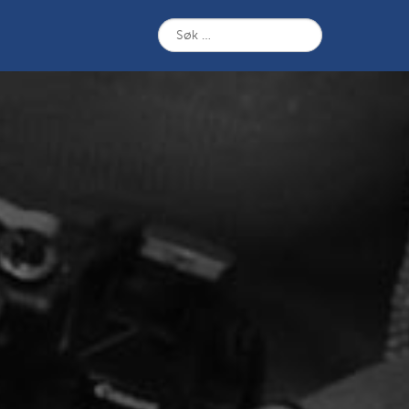
Søk
etter: