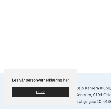
Les vår personvernerklæring
her
Postadresse:
Oslo Kamera Klubb,
Lukk
Postboks 1121 Sentrum, 0104 Osl
Klubblokaler:
Chr. Krohgs gate 10, 018