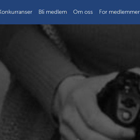
Konkurranser
Bli medlem
Om oss
For medlemmer