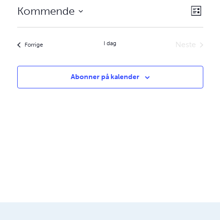
aktivi
Velg
Kommende
Liste
Views
visnin
Velg
Navig
dato.
I dag
Neste
aktiviteter
Forrige
aktiviteter
Abonner på kalender