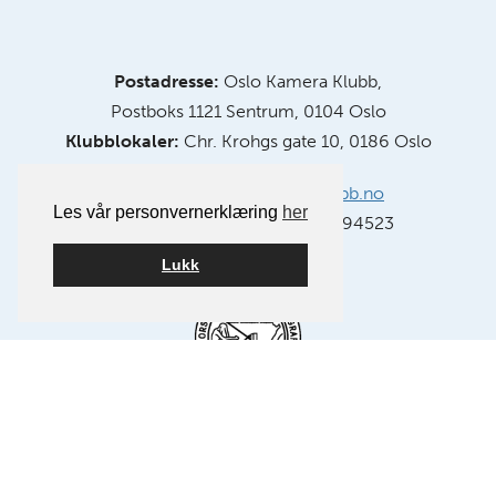
Postadresse:
Oslo Kamera Klubb,
Postboks 1121 Sentrum, 0104 Oslo
Klubblokaler:
Chr. Krohgs gate 10, 0186 Oslo
E-post:
info@oslokameraklubb.no
Les vår personvernerklæring
her
Organisasjonsnummer:
991594523
Lukk
Medlem av NSFF – Norsk Selskap for Fotografi.