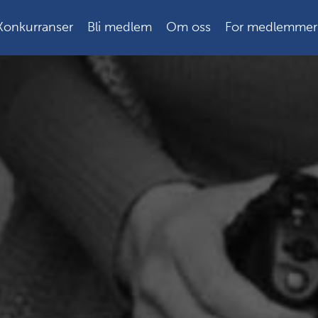
Konkurranser
Bli medlem
Om oss
For medlemmer