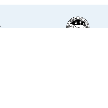
o
6 Oslo
o
Medlem av NSFF – Norsk Selskap for Foto
23
Bygget på
WordPress
av
Smart Media AS