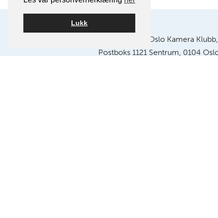
Lukk
Postadresse:
Oslo Kamera Klubb,
Postboks 1121 Sentrum, 0104 Osl
Klubblokaler:
Chr. Krohgs gate 10, 018
E-post:
info@oslokameraklubb.n
Organisasjonsnummer:
9915945