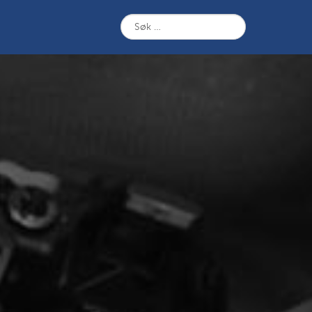
Søk
etter: