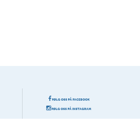
FØLG OSS PÅ FACEBOOK
FØLG OSS PÅ INSTAGRAM
grafi.