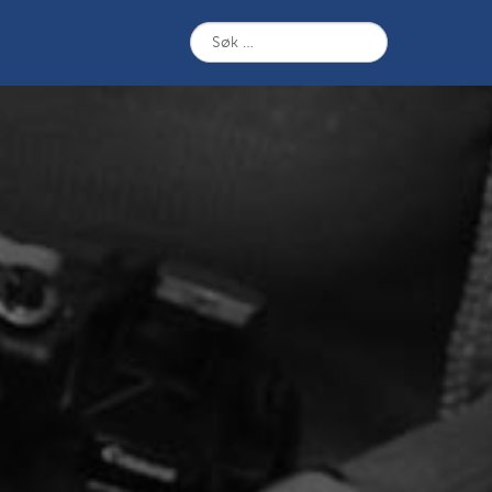
Søk
etter: