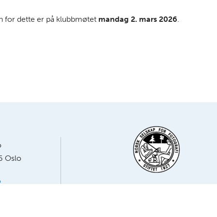
en for dette er på klubbmøtet
mandag 2. mars 2026
.
o
6 Oslo
o
Medlem av NSFF – Norsk Selskap for Foto
23