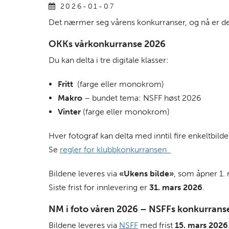
2026-01-07
Det nærmer seg vårens konkurranser, og nå er det
OKKs vårkonkurranse 2026
Du kan delta i tre digitale klasser:
Fritt
(farge eller monokrom)
Makro
– bundet tema: NSFF høst 2026
Vinter
(farge eller monokrom)
Hver fotograf kan delta med inntil fire enkeltbilder
Se
regler for klubbkonkurransen
Bildene leveres via
«Ukens bilde»
, som åpner 1.
Siste frist for innlevering er
31. mars 2026
.
NM i foto våren 2026 – NSFFs konkurrans
Bildene leveres via
NSFF
med frist
15. mars 2026