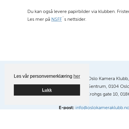
Du kan også levere papirbilder via klubben. Frist
Les mer på
NSFF
´s nettsider.
Les vår personvernerklæring
her
Postadresse:
Oslo Kamera Klubb,
Postboks 1121 Sentrum, 0104 Osl
Lukk
Klubblokaler:
Chr. Krohgs gate 10, 018
E-post:
info@oslokameraklubb.n
Organisasjonsnummer:
9915945