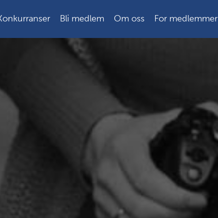
Konkurranser
Bli medlem
Om oss
For medlemmer