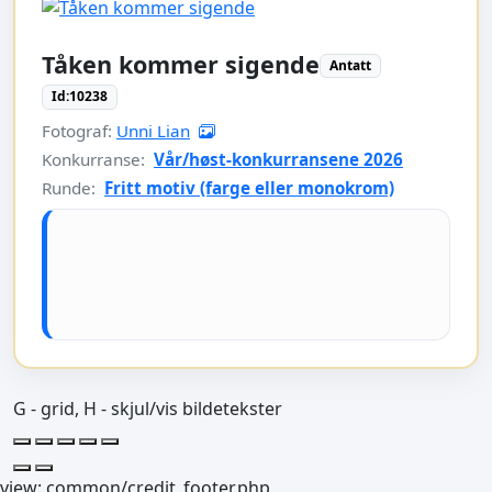
Tåken kommer sigende
Antatt
Id:10238
Fotograf:
Unni Lian
Konkurranse:
Vår/høst-konkurransene 2026
Runde:
Fritt motiv (farge eller monokrom)
G - grid, H - skjul/vis bildetekster
view: common/credit_footer.php