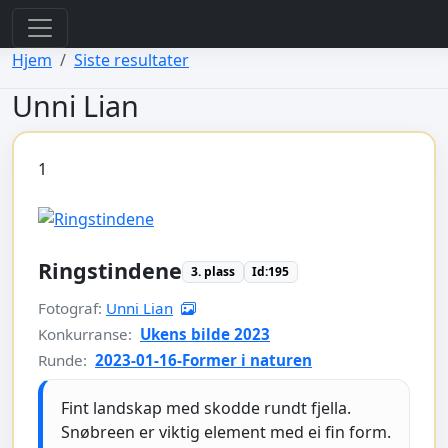
view: elements/_bootstrap_header_css.php
view: menus/_default.php
Hjem
Siste resultater
Unni Lian
1
Ringstindene
3. plass
Id:195
Fotograf:
Unni Lian
Konkurranse:
Ukens bilde 2023
Runde:
2023-01-16-Former i naturen
Fint landskap med skodde rundt fjella.
Snøbreen er viktig element med ei fin form.