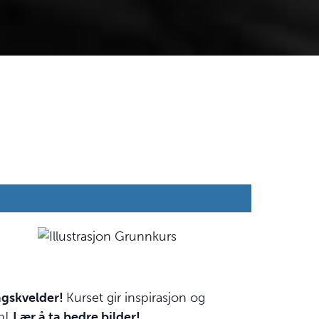
agskvelder!
Kurset gir inspirasjon og
en!
Lær å ta bedre bilder!