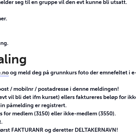
lder seg til en gruppe vil den evt kunne bli utsatt.
er.
ang.
aling
e.no
og meld deg på grunnkurs foto der emnefeltet i e
post / mobilnr / postadresse i denne meldingen!
evt vil bli det ifm kurset) ellers faktureres beløp for 
in påmelding er registrert.
is for medlem (3150) eller ikke-medlem (3550).
t.
først
FAKTURANR
og deretter
DELTAKERNAVN
!