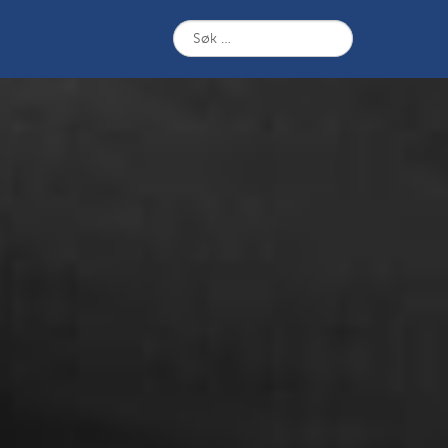
Søk
etter: