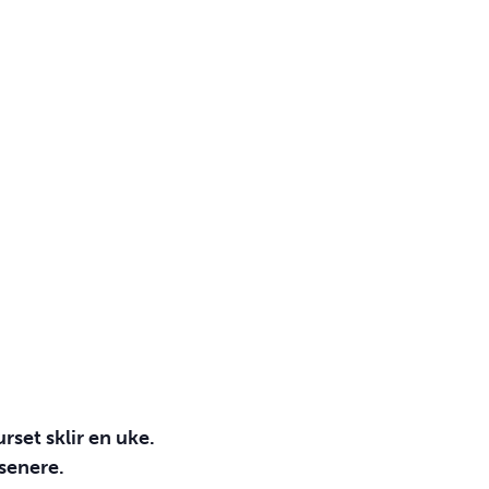
rset sklir en uke.
 senere.