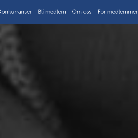
Konkurranser
Bli medlem
Om oss
For medlemmer