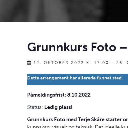
Grunnkurs Foto –
12. OKTOBER 2022 KL 17:00
-
26.
Dette arrangement har allerede funnet sted.
Påmeldingsfrist: 8.10.2022
Status:
Ledig plass!
Grunnkurs Foto med Terje Skåre starter on
kunnskap, visuelt og teknisk. Det ideelle k