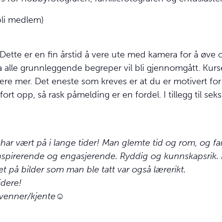
bli medlem)
Dette er en fin årstid å vere ute med kamera for å øve o
 alle grunnleggende begreper vil bli gjennomgått. Kur
 lære mer. Det eneste som kreves er at du er motivert fo
fort opp, så rask påmelding er en fordel. I tillegg til se
har vært på i lange tider! Man glemte tid og rom, og fan
inspirerende og engasjerende. Ryddig og kunnskapsri
t på bilder som man ble tatt var også lærerikt.
idere!
l venner/kjente☺