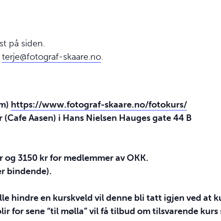
t på siden.
l
terje@fotograf-skaare.no
.
(m)
https://www.fotograf-skaare.no/fotokurs/
r (Cafe Aasen) i Hans Nielsen Hauges gate 44 B
r og 3150 kr for medlemmer av
OKK
.
er bindende).
 hindre en kurskveld vil denne bli tatt igjen ved at ku
r for sene “til mølla” vil få tilbud om tilsvarende kurs