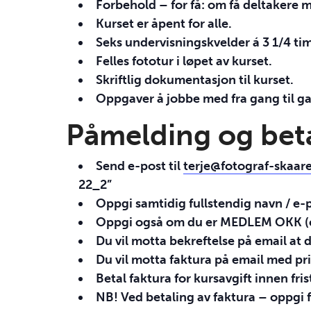
Forbehold – for få: om få deltakere me
Kurset er åpent for alle.
Seks undervisningskvelder á 3 1/4 tim
Felles fototur i løpet av kurset.
Skriftlig dokumentasjon til kurset.
Oppgaver å jobbe med fra gang til g
Påmelding og bet
Send e-post til
terje@fotograf-skaar
22_2”
Oppgi samtidig fullstendig navn / e-
Oppgi også om du er
MEDLEM
OKK
(
Du vil motta bekreftelse på email at d
Du vil motta faktura på email med pr
Betal faktura for kursavgift innen fris
NB! Ved betaling av faktura – oppgi 