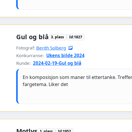
Gul og blå
3. plass
Id:1827
Fotograf:
Berith Solberg
Konkurranse:
Ukens bilde 2024
Runde:
2024-02-19-Gul og blå
En komposisjon som maner til ettertanke. Treffe
fargetema. Liker det
Motlys
1. plass
Id:1952