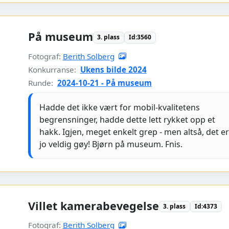
På museum
3. plass
Id:3560
Fotograf:
Berith Solberg
Konkurranse:
Ukens bilde 2024
Runde:
2024-10-21 - På museum
Hadde det ikke vært for mobil-kvalitetens
begrensninger, hadde dette lett rykket opp et
hakk. Igjen, meget enkelt grep - men altså, det e
jo veldig gøy! Bjørn på museum. Fnis.
Villet kamerabevegelse
3. plass
Id:4373
Fotograf:
Berith Solberg