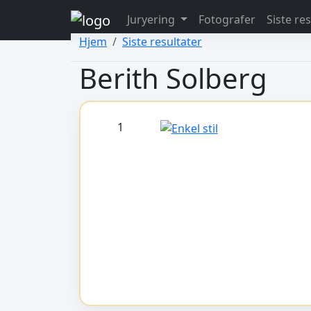
view: elements/_bootstrap_header_css.php
Juryering
Fotografer
Siste re
view: menus/_default.php
Hjem
Siste resultater
Berith Solberg
1