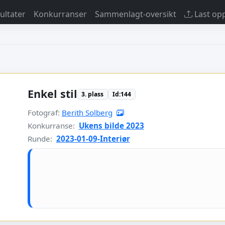
sultater
Konkurranser
Sammenlagt-oversikt
Last op
Enkel stil
3. plass
Id:144
Fotograf:
Berith Solberg
Konkurranse:
Ukens bilde 2023
Runde:
2023-01-09-Interiør