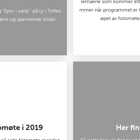
Temaene som kommer etter
mmer når programmet er kl
 “Spor i sand ” på Ly i Toftes
øpet av fotomøten
vakre og spennende bilder…
omøte i 2019
Her fin