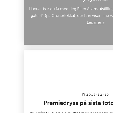
I januar bør du få med deg Ellen Alvins utstilling
gate 41 (på Grünerløkka), der hun viser sine 
Les mer »
2019-12-10
Premiedryss på siste fot