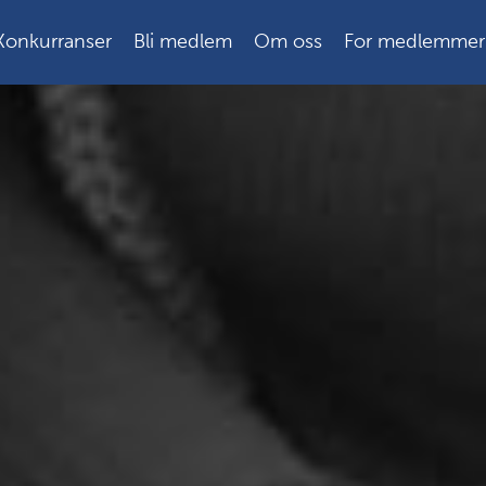
Konkurranser
Bli medlem
Om oss
For medlemmer