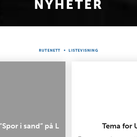
NYHETER
•
RUTENETT
LISTEVISNING
 “Spor i sand” på L
Tema for 