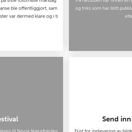
s på siste fotomøte mandag
På nettsiden vår finnes en 
anse ble offentliggjort, sam
og triks som har blitt publ
er var dermed klare og i ti
ett
stival
Send inn 
pass til Norsk Naturfotofes
Frist for innlevering av bil