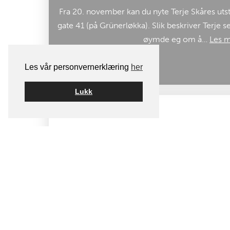
Fra 20. november kan du nyte Terje Skåres utsti
gate 41 (på Grünerløkka). Slik beskriver Terje se
øymde eg om å…
Les m
Les vår personvernerklæring
her
Lukk
2019-10-12
Lei et studio
Har du et studioprosjekt, eller går med en dr