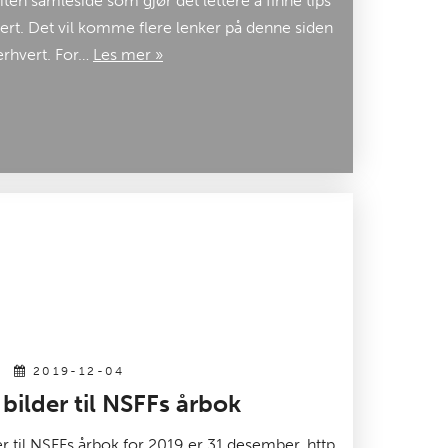
liten samleside som gjør det lettere å finne tips
isert. Det vil komme flere lenker på denne siden
erhvert. For…
Les mer »
2019-12-04
bilder til NSFFs årbok
der til NSFFs årbok for 2019 er 31.desember. http