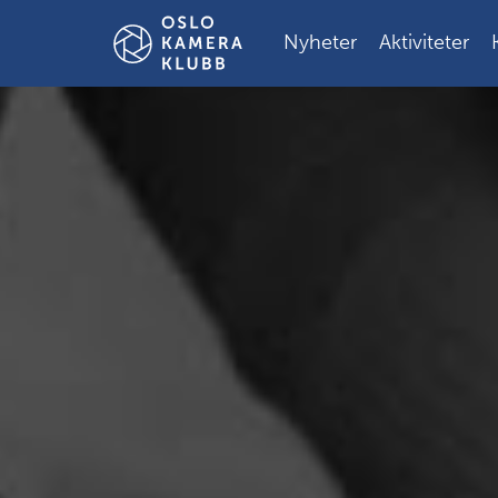
Gå
til
Nyheter
Aktiviteter
innholdet