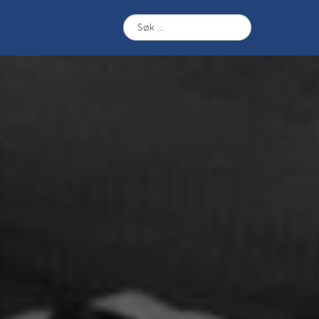
Søk
etter: