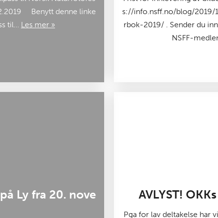
.12.2019 Benytt denne linke
s://info.nsff.no/blog/2019
ss til…
Les mer »
rbok-2019/ . Sender du inn 
NSFF-medlem 
på Ly fra 20. nove
AVLYST! OKKs j
Pga for lav deltakelse har vi