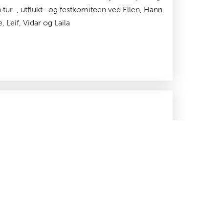
n tur-, utflukt- og festkomiteen ved Ellen, Hann
e, Leif, Vidar og Laila
2019-10-11
kt til Gamlebyen i Fredrikstad
il Gamlebyen, Fredrikstad søndag 8. desember! Vi