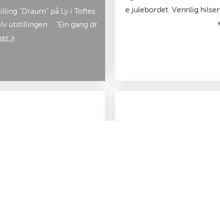
e julebordet. Vennlig hilse
lling “Draum” på Ly i Toftes
lv utstillingen: “Ein gang dr
er »
Førjuls fotoutflu
øm om å forsøke deg som stu
Bli med på førjulsutflukt t