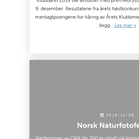
Klubbåret 2019 ble avsluttet med premiedrys
9. desember. Resultatene fra årets høstkonkurr
menlagtpoengene for kåring av Årets Klubbmest
llegg…
Les mer »
2019-12-09
Norsk Naturfotofe
Medlemmer av OKK får 300 kr rabatt på festival