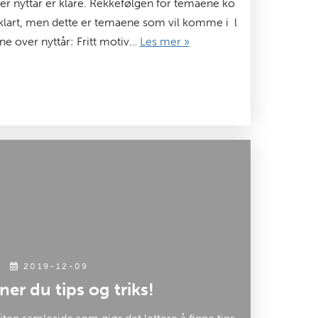
 nyttår er klare. Rekkefølgen for temaene ko
art, men dette er temaene som vil komme i l
e over nyttår: Fritt motiv…
Les mer »
2019-12-09
ner du tips og triks!